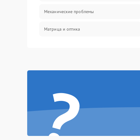
Механические проблемы
Матрица и оптика
Питание и питание цепей
Проблемы с картами памяти
?
Объективы
Программные сбои
Коммуникации и интерфейсы