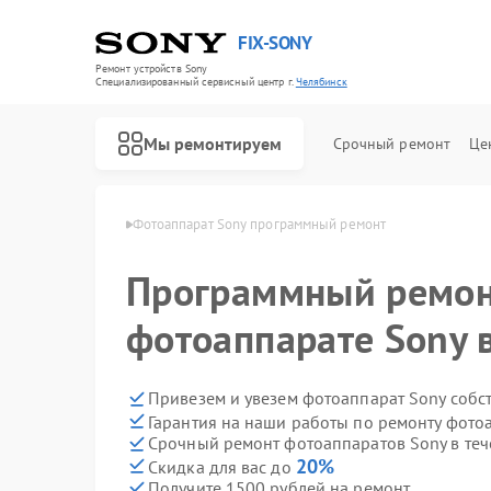
FIX-SONY
Ремонт устройств Sony
Специализированный cервисный центр г.
Челябинск
Мы ремонтируем
Срочный ремонт
Це
 Sony в Челябинске
Фотоаппарат Sony программный ремонт
Программный ремон
фотоаппарате Sony 
Привезем и увезем фотоаппарат Sony собс
Гарантия на наши работы по ремонту фото
Срочный ремонт фотоаппаратов Sony в теч
20%
Скидка для вас до
Получите 1500 рублей на ремонт
Ремонт игровых приставок Sony
Ремонт акустических систем Sony
Ремонт проигрывателей винила Sony
Ремонт микшерных пультов Sony
Ремонт домашних кинотеатров Sony
Ремонт видеорекордеров Sony