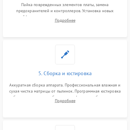
Пайка поврежденных элементов платы, замена
предохранителей и контроллеров. Установка новых
шлейфов, дисплея, механизма затвора или двигателя
Подробнее
автофокуса. Восстановление геометрии тубуса объектива
при заклинивании.
5. Сборка и юстировка
Аккуратная сборка аппарата. Профессиональная влажная и
сухая чистка матрицы от пылинок. Программная юстировка
рабочего отрезка, калибровка автофокуса, стабилизатора и
Подробнее
экспозамера с помощью сервисного ПО.