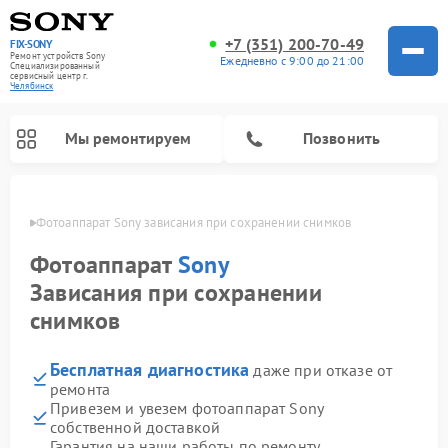
+7 (351) 200-70-49
FIX-SONY
Ремонт устройств Sony
Ежедневно с 9:00 до 21:00
Специализированный
cервисный центр г.
Челябинск
Мы ремонтируем
Позвонить
инске
Фотоаппарат Sony зависания при сохранении снимков
Фотоаппарат
Sony
Зависания при сохранении
снимков
Бесплатная диагностика
даже при отказе от
ремонта
Привезем и увезем фотоаппарат Sony
Ремонт проигрывателей винила Sony
Ремонт микшерных пультов Sony
Ремонт игровых приставок Sony
Ремонт акустических систем Sony
Ремонт домашних кинотеатров Sony
собственной доставкой
Гарантия на наши работы по ремонту