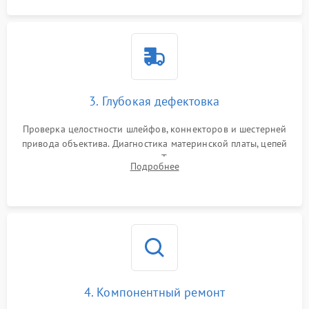
3. Глубокая дефектовка
Проверка целостности шлейфов, коннекторов и шестерней
привода объектива. Диагностика материнской платы, цепей
питания и картоприемника. Тестирование механизма
Подробнее
затвора и блока внутрикамерной стабилизации.
4. Компонентный ремонт