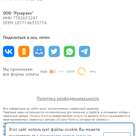
ООО "Русервис"
ИНН 7702633247
ОГРН 1077746335776
Поделиться в соц. сетях:
Мы принимаем
все формы оплаты
Политика конфиденциальности
Вся информация на сайте носит исключительно справочный характер.
Товарные знаки используются исключительно для описания устройств, в отношении которых
сервисные центры chl.sony-fixim.ru предоставляют услуги по ремонту. Услуги оказываются в
неавторизованных сервисных центрах chl.sony-fixim.ru, которые не связаны с
правообладателями товарных знаков или их официальными представителями.
Ремонт осуществляется для устройств, уже введенных в гражданский оборот в соответствии
Этот сайт использует файлы cookie. Вы можете
со статьей 1487 ГК РФ.
Использование товарных знаков не преследует цели индивидуализации услуг или введения
ознакомиться с
правилами использования