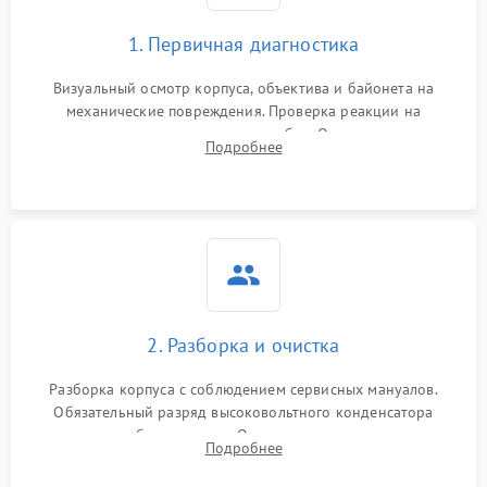
1. Первичная диагностика
Визуальный осмотр корпуса, объектива и байонета на
механические повреждения. Проверка реакции на
включение, считывание кодов ошибок. Оценка состояния
Подробнее
матрицы и затвора, проверка работы автофокуса и вспышки.
2. Разборка и очистка
Разборка корпуса с соблюдением сервисных мануалов.
Обязательный разряд высоковольтного конденсатора
вспышки для безопасности. Очистка внутренних узлов от
Подробнее
пыли, песка и следов влаги с помощью спецсредств.