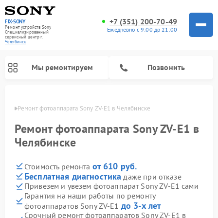
+7 (351) 200-70-49
FIX-SONY
Ремонт устройств Sony
Ежедневно с 9:00 до 21:00
Специализированный
cервисный центр г.
Челябинск
Мы ремонтируем
Позвонить
инске
Ремонт фотоаппарата Sony ZV‑E1 в Челябинске
Ремонт фотоаппарата Sony ZV‑E1 в
Челябинске
от 610 руб.
Стоимость ремонта
Бесплатная диагностика
даже при отказе
Привезем и увезем фотоаппарат Sony ZV‑E1 сами
Гарантия на наши работы по ремонту
Ремонт проигрывателей винила Sony
Ремонт микшерных пультов Sony
Ремонт игровых приставок Sony
Ремонт акустических систем Sony
Ремонт домашних кинотеатров Sony
до 3-х лет
фотоаппаратов Sony ZV‑E1
Срочный ремонт фотоаппаратов Sony ZV‑E1 в