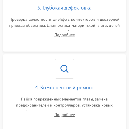
3. Глубокая дефектовка
Проверка целостности шлейфов, коннекторов и шестерней
привода объектива. Диагностика материнской платы, цепей
питания и картоприемника. Тестирование механизма
Подробнее
затвора и блока внутрикамерной стабилизации.
4. Компонентный ремонт
Пайка поврежденных элементов платы, замена
предохранителей и контроллеров. Установка новых
шлейфов, дисплея, механизма затвора или двигателя
Подробнее
автофокуса. Восстановление геометрии тубуса объектива
при заклинивании.