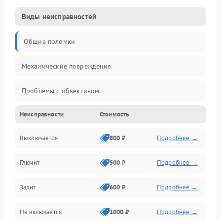
Виды неисправностей
Общие поломки
Механические повреждения
Проблемы с объективом
Неисправности
Стоимость
Электронные ошибки
Выключается
800 ₽
Подробнее →
Механические проблемы
Глючит
500 ₽
Подробнее →
Матрица и оптика
Залит
600 ₽
Подробнее →
Питание и питание цепей
Не включается
1000 ₽
Подробнее →
Проблемы с картами памяти