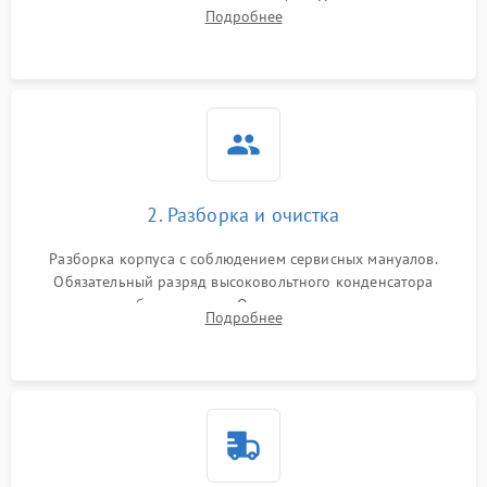
включение, считывание кодов ошибок. Оценка состояния
Подробнее
матрицы и затвора, проверка работы автофокуса и вспышки.
2. Разборка и очистка
Разборка корпуса с соблюдением сервисных мануалов.
Обязательный разряд высоковольтного конденсатора
вспышки для безопасности. Очистка внутренних узлов от
Подробнее
пыли, песка и следов влаги с помощью спецсредств.