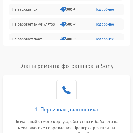
Не заряжается
500 ₽
Подробнее →
Объективы
Не работает аккумулятор
500 ₽
Подробнее →
Программные сбои
Не работает порт
400 ₽
Подробнее →
Коммуникации и интерфейсы
Сломана матрица
800 ₽
Подробнее →
Этапы ремонта фотоаппарата Sony
1. Первичная диагностика
Визуальный осмотр корпуса, объектива и байонета на
механические повреждения. Проверка реакции на