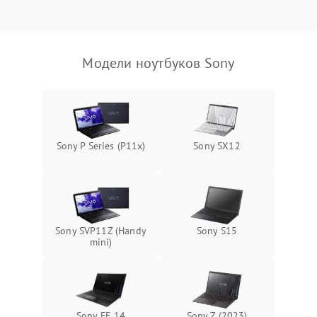
Выход из строя SSD или
HDD: медленная загрузка,
3000 ₽
Подробнее →
ошибки чтения,
пропадание диска
Модели ноутбуков Sony
Неисправность
оперативной памяти:
2000 ₽
Подробнее →
вылеты приложений,
синие экраны
Sony P Series (P11x)
Sony SX12
Проблемы Wi‑Fi или
2500 ₽
Подробнее →
Bluetooth модулей
Sony SVP11Z (Handy
Sony S15
mini)
Sony FE 14
Sony Z (2023)