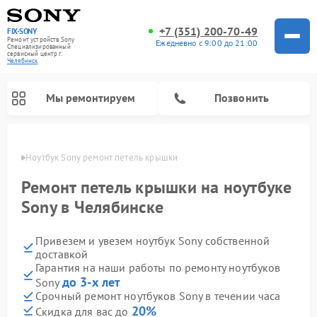
+7 (351) 200-70-49
FIX-SONY
Ремонт устройств Sony
Ежедневно с 9:00 до 21:00
Специализированный
cервисный центр г.
Челябинск
Мы ремонтируем
Позвонить
инске
Ноутбук Sony ремонт петель крышки 
Ремонт петель крышки на ноутбуке
Sony в Челябинске
Привезем и увезем ноутбук Sony собственной
доставкой
Гарантия на наши работы по ремонту ноутбуков
до 3-х лет
Sony
Ремонт проигрывателей винила Sony
Ремонт акустических систем Sony
Ремонт микшерных пультов Sony
Ремонт игровых приставок Sony
Ремонт домашних кинотеатров Sony
Срочный ремонт ноутбуков Sony в течении часа
20%
Скидка для вас до