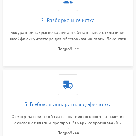
2. Разборка и очистка
Аккуратное вскрытие корпуса и обязательное отключение
шлейфа аккумулятора для обесточивания платы. Демонтаж
системы охлаждения, очистка кулера от пыли и удаление
Подробнее
высохшей термопасты с кристаллов чипов.
3. Глубокая аппаратная дефектовка
Осмотр материнской платы под микроскопом на наличие
окислов от влаги и прогаров. Замеры сопротивлений и
дежурных напряжений. Проверка цепей питания,
Подробнее
мультиконтроллера, процессора и видеочипа.