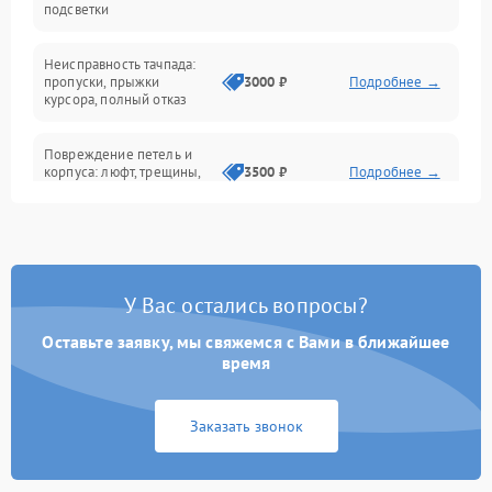
подсветки
Батарея
Неисправность тачпада:
Сеть и интернет
пропуски, прыжки
3000 ₽
Подробнее →
курсора, полный отказ
Система охлаждения
Повреждение петель и
корпуса: люфт, трещины,
3500 ₽
Подробнее →
деформация
Проблемы аккумулятора:
быстрая разрядка,
2500 ₽
Подробнее →
невозможность зарядки,
вздутие
У Вас остались вопросы?
Оставьте заявку, мы свяжемся с Вами в ближайшее
Неисправность зарядного
время
устройства или разъёма
2000 ₽
Подробнее →
питания
Заказать звонок
Перегрев из‑за пыли,
износа термопасты или
2500 ₽
Подробнее →
неисправности кулера