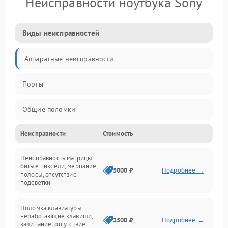
Неисправности ноутбука Sony
Виды неисправностей
Аппаратные неисправности
Порты
Общие поломки
Неисправности
Стоимость
Устройства
Неисправность матрицы:
Программные ошибки
битые пиксели, мерцание,
5000 ₽
Подробнее →
полосы, отсутствие
подсветки
Электрические и системные сбои
Поломка клавиатуры:
Интерфейсные проблемы
неработающие клавиши,
2500 ₽
Подробнее →
залипание, отсутствие