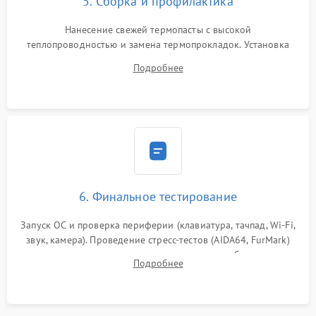
5. Сборка и профилактика
Нанесение свежей термопасты с высокой
теплопроводностью и замена термопрокладок. Установка
системы охлаждения, подключение всех внутренних
Подробнее
шлейфов, модулей памяти и накопителей. Предварительная
сборка корпуса.
6. Финальное тестирование
Запуск ОС и проверка периферии (клавиатура, тачпад, Wi-Fi,
звук, камера). Проведение стресс-тестов (AIDA64, FurMark)
для контроля температурного режима и стабильности
Подробнее
системы под пиковой нагрузкой.