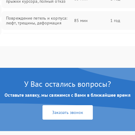
прыжки курсора, полный отказ
Повреждение петель и корпуса:
85 мин
1 год
люфт, трещины, деформация
Проблемы аккумулятора: быстрая
разрядка, невозможность зарядки,
85 мин
1 год
вздутие
Неисправность зарядного
85 мин
1 год
устройства или разъёма питания
У Вас остались вопросы?
Перегрев из‑за пыли, износа
термопасты или неисправности
75 мин
1 год
Оставьте заявку, мы свяжемся с Вами в ближайшее время
кулера
Заказать звонок
Выход из строя SSD или HDD:
медленная загрузка, ошибки
80 мин
1 год
чтения, пропадание диска