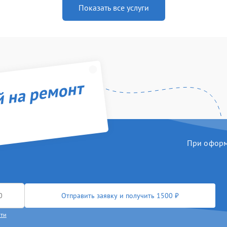
Показать все услуги
й на ремонт
При оформл
Отправить заявку и получить 1500 ₽
сти