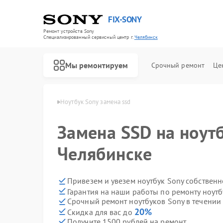
FIX-SONY
Ремонт устройств Sony
Специализированный cервисный центр г.
Челябинск
Мы ремонтируем
Срочный ремонт
Це
в Sony в Челябинске
Ноутбук Sony замена ssd
Замена SSD на ноутб
Челябинске
Привезем и увезем ноутбук Sony собствен
Гарантия на наши работы по ремонту ноут
Срочный ремонт ноутбуков Sony в течении
20%
Скидка для вас до
Получите 1500 рублей на ремонт
Ремонт игровых приставок Sony
Ремонт акустических систем Sony
Ремонт проигрывателей винила Sony
Ремонт микшерных пультов Sony
Ремонт домашних кинотеатров Sony
Ремонт видеорекордеров Sony