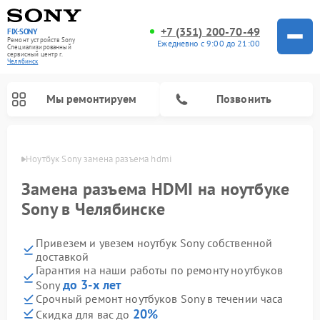
+7 (351) 200-70-49
FIX-SONY
Ремонт устройств Sony
Ежедневно с 9:00 до 21:00
Специализированный
cервисный центр г.
Челябинск
Мы ремонтируем
Позвонить
инске
Ноутбук Sony замена разъема hdmi
Замена разъема HDMI на ноутбуке
Sony в Челябинске
Привезем и увезем ноутбук Sony собственной
доставкой
Гарантия на наши работы по ремонту ноутбуков
до 3-х лет
Sony
Ремонт проигрывателей винила Sony
Ремонт акустических систем Sony
Ремонт микшерных пультов Sony
Ремонт игровых приставок Sony
Ремонт домашних кинотеатров Sony
Срочный ремонт ноутбуков Sony в течении часа
20%
Скидка для вас до