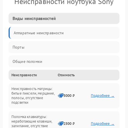
Неисправности ноутбука Sony
Виды неисправностей
Аппаратные неисправности
Порты
Общие поломки
Неисправности
Стоимость
Устройства
Неисправность матрицы:
Программные ошибки
битые пиксели, мерцание,
5000 ₽
Подробнее →
полосы, отсутствие
подсветки
Электрические и системные сбои
Поломка клавиатуры:
Интерфейсные проблемы
неработающие клавиши,
2500 ₽
Подробнее →
залипание, отсутствие