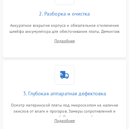
2. Разборка и очистка
Аккуратное вскрытие корпуса и обязательное отключение
шлейфа аккумулятора для обесточивания платы. Демонтаж
системы охлаждения, очистка кулера от пыли и удаление
Подробнее
высохшей термопасты с кристаллов чипов.
3. Глубокая аппаратная дефектовка
Осмотр материнской платы под микроскопом на наличие
окислов от влаги и прогаров. Замеры сопротивлений и
дежурных напряжений. Проверка цепей питания,
Подробнее
мультиконтроллера, процессора и видеочипа.