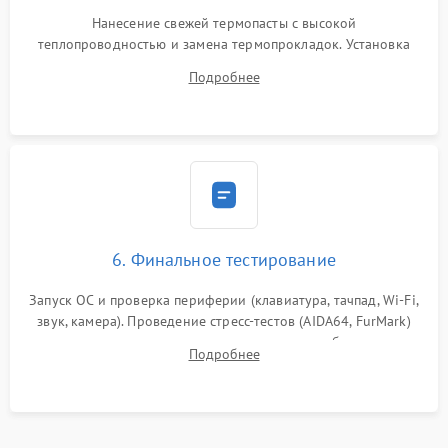
Нанесение свежей термопасты с высокой
теплопроводностью и замена термопрокладок. Установка
системы охлаждения, подключение всех внутренних
Подробнее
шлейфов, модулей памяти и накопителей. Предварительная
сборка корпуса.
6. Финальное тестирование
Запуск ОС и проверка периферии (клавиатура, тачпад, Wi-Fi,
звук, камера). Проведение стресс-тестов (AIDA64, FurMark)
для контроля температурного режима и стабильности
Подробнее
системы под пиковой нагрузкой.