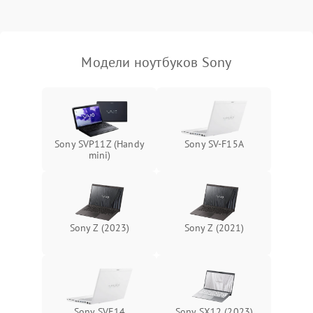
Выход из строя SSD или
HDD: медленная загрузка,
3000 ₽
Подробнее →
ошибки чтения,
пропадание диска
Модели ноутбуков Sony
Неисправность
оперативной памяти:
2000 ₽
Подробнее →
вылеты приложений,
синие экраны
Sony SVP11Z (Handy
Sony SV-F15A
mini)
Проблемы Wi‑Fi или
2500 ₽
Подробнее →
Bluetooth модулей
Sony Z (2023)
Sony Z (2021)
Sony SVE14
Sony SX12 (2023)