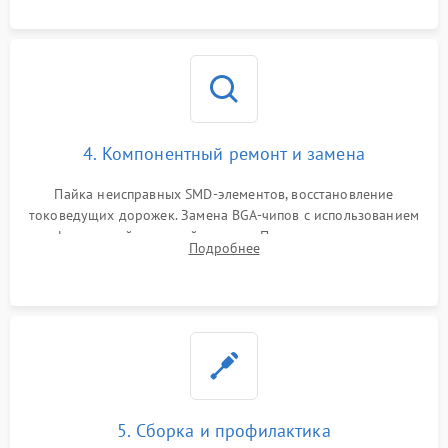
4. Компонентный ремонт и замена
Пайка неисправных SMD-элементов, восстановление
токоведущих дорожек. Замена BGA-чипов с использованием
инфракрасной паяльной станции. Прошивка микросхемы
Подробнее
BIOS или замена поврежденных портов USB
5. Сборка и профилактика