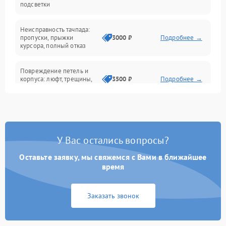
подсветки
Батарея
Неисправность тачпада:
Сеть и интернет
пропуски, прыжки
3000 ₽
Подробнее →
курсора, полный отказ
Система охлаждения
Повреждение петель и
корпуса: люфт, трещины,
3500 ₽
Подробнее →
деформация
Проблемы аккумулятора:
быстрая разрядка,
2500 ₽
Подробнее →
невозможность зарядки,
вздутие
У Вас остались вопросы?
Оставьте заявку, мы свяжемся с Вами в ближайшее
Неисправность зарядного
время
устройства или разъёма
2000 ₽
Подробнее →
питания
Заказать звонок
Перегрев из‑за пыли,
износа термопасты или
2500 ₽
Подробнее →
неисправности кулера