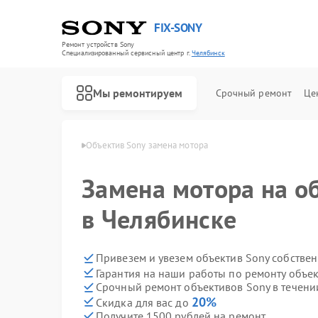
FIX-SONY
Ремонт устройств Sony
Специализированный cервисный центр г.
Челябинск
Мы ремонтируем
Срочный ремонт
Це
в Sony в Челябинске
Объектив Sony замена мотора
Замена мотора на о
в Челябинске
Привезем и увезем объектив Sony собстве
Гарантия на наши работы по ремонту объе
Срочный ремонт объективов Sony в течени
20%
Скидка для вас до
Получите 1500 рублей на ремонт
Ремонт игровых приставок Sony
Ремонт акустических систем Sony
Ремонт проигрывателей винила Sony
Ремонт микшерных пультов Sony
Ремонт домашних кинотеатров Sony
Ремонт видеорекордеров Sony