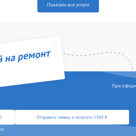
Показать все услуги
й на ремонт
При оформл
Отправить заявку и получить 1500 ₽
сти