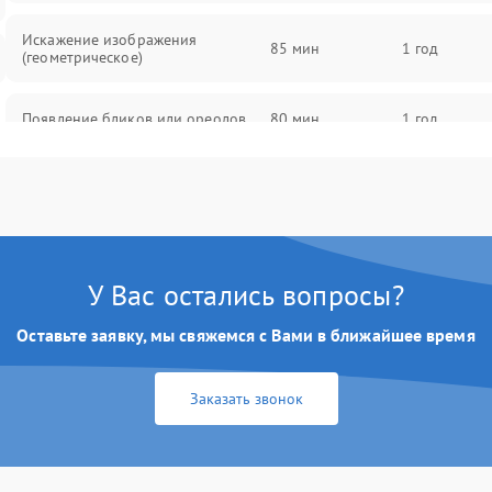
Искажение изображения
85 мин
1 год
(геометрическое)
Появление бликов или ореолов
80 мин
1 год
Проблемы с резкостью при всех
85 мин
1 год
фокусных расстояниях
У Вас остались вопросы?
Оставьте заявку, мы свяжемся с Вами в ближайшее время
Заказать звонок