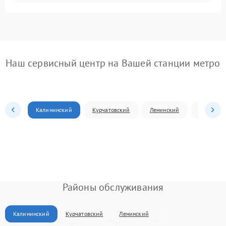
Наш сервисный центр на Вашей станции метро
Калининский
Курчатовский
Ленинский
Металлур
Районы обслуживания
Калининский
Курчатовский
Ленинский