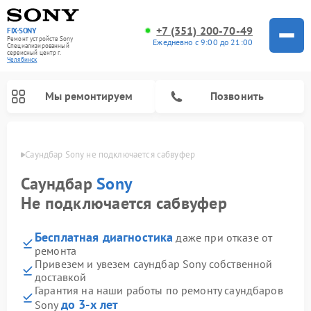
+7 (351) 200-70-49
FIX-SONY
Ремонт устройств Sony
Ежедневно с 9:00 до 21:00
Специализированный
cервисный центр г.
Челябинск
Мы ремонтируем
Позвонить
инске
Саундбар Sony не подключается сабвуфер
Саундбар
Sony
Не подключается сабвуфер
Бесплатная диагностика
даже при отказе от
ремонта
Привезем и увезем саундбар Sony собственной
доставкой
Ремонт проигрывателей винила Sony
Ремонт микшерных пультов Sony
Ремонт игровых приставок Sony
Ремонт акустических систем Sony
Ремонт домашних кинотеатров Sony
Гарантия на наши работы по ремонту саундбаров
до 3-х лет
Sony